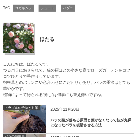
TAG :
コガネムシ
シュート
ハダニ
ほたる
こんにちは。ほたるです。
つるバラに魅せられて、猫の額ほどの小さな庭でローズガーデンをコツ
コツひとりで手作りしています。
宿根草とのバランスや色合わせにこだわりがあり、バラの季節はとても
華やかです。
植物によって得られる“癒し”は何事にも替え難いですね。
トラブルの予防と対策
2025年11月20日
バラの葉が落ちる原因と葉がなくなって枝が丸裸
になったバラを復活させる方法
バラの病害虫