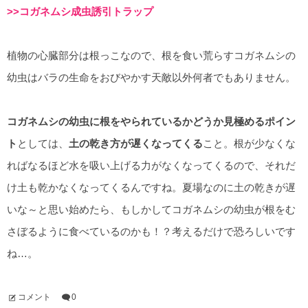
>>コガネムシ成虫誘引トラップ
植物の心臓部分は根っこなので、根を食い荒らすコガネムシの
幼虫はバラの生命をおびやかす天敵以外何者でもありません。
コガネムシの幼虫に根をやられているかどうか見極めるポイン
ト
としては、
土の乾き方が遅くなってくる
こと。根が少なくな
ればなるほど水を吸い上げる力がなくなってくるので、それだ
け土も乾かなくなってくるんですね。夏場なのに土の乾きが遅
いな～と思い始めたら、もしかしてコガネムシの幼虫が根をむ
さぼるように食べているのかも！？考えるだけで恐ろしいです
ね…。
コメント
0