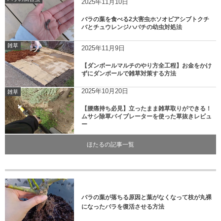
2025年11月10日
バラの葉を食べる2大害虫ホソオビアシブトクチ
バとチュウレンジハバチの幼虫対処法
雑草
2025年11月9日
【ダンボールマルチのやり方全工程】お金をかけ
ずにダンボールで雑草対策する方法
2025年10月20日
雑草
【腰痛持ち必見】立ったまま雑草取りができる！
ムサシ除草バイブレーターを使った草抜きレビュ
ー
ほたるの記事一覧
バラの葉が落ちる原因と葉がなくなって枝が丸裸
になったバラを復活させる方法