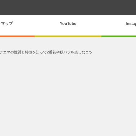
トマップ
YouTube
Inst
 ナエマの性質と特徴を知って2番花や秋バラを楽しむコツ