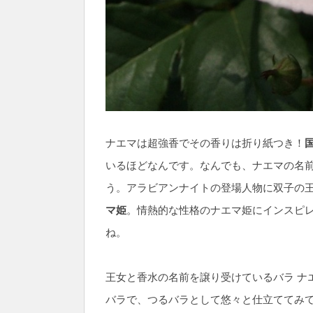
ナエマは超強香でその香りは折り紙つき！
いるほどなんです。なんでも、ナエマの名
う。アラビアンナイトの登場人物に双子の
マ姫
。情熱的な性格のナエマ姫にインスピ
ね。
王女と香水の名前を譲り受けているバラ ナ
バラで、つるバラとして悠々と仕立ててみ