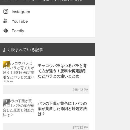
Instagram
YouTube
Feedly
よく読まれている記事
1
モッコウバラはつるバラと育
て方が違う！肥料や剪定誘引
などバラとの違いまとめ
245442 PV
2
バラの下葉が黄色に！バラの
葉が黄変した原因と対処方法
は？
177712 PV