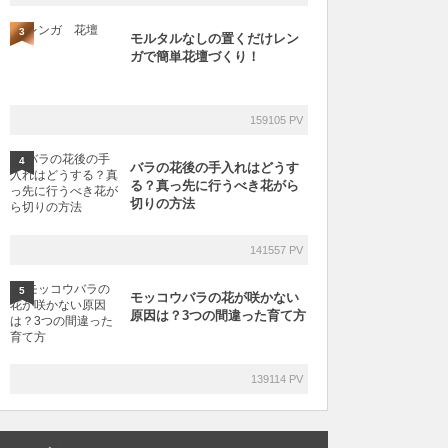
3
モルタルなしの置くだけレン
ガで簡単花壇づくり！
159105 PV
4
バラの花後の手入れはどうす
る？真っ先に行うべき花がら
切りの方法
141557 PV
5
モッコウバラの花が咲かない
原因は？3つの間違った育て方
139114 PV