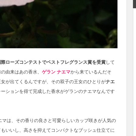
国際ローズコンテストでベストフレグランス賞を受賞
して
前の由来はあの香水、
ゲラン ナエマ
から来ているんだそ
王女が出てくるんですが、その双子の王女のひとりが
ナエ
レーションを得て完成した香水がゲランのナエマなんです
エマは、その香りの良さと可愛らしいカップ咲きが人気の
てもいいし、高さを抑えてコンパクトなブッシュ仕立てに