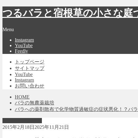
つるバラと宿根草の小さな庭
Menu
Instagram
YouTube
Feedly
トップページ
サイトマップ
YouTube
Instagram
お問い合わせ
HOME
バラの無農薬栽培
バラへの薬剤散布で化学物質過敏症の症状悪化！？バラ
バラの無農薬栽培
2015年2月18日
2025年11月21日