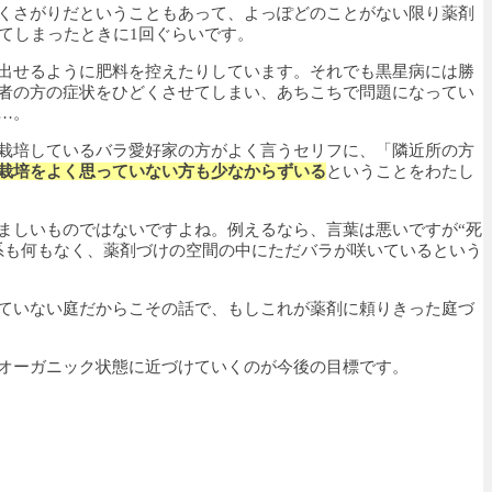
くさがりだということもあって、よっぽどのことがない限り薬剤
てしまったときに1回ぐらいです。
出せるように肥料を控えたりしています。それでも黒星病には勝
者の方の症状をひどくさせてしまい、あちこちで問題になってい
…。
栽培しているバラ愛好家の方がよく言うセリフに、「隣近所の方
栽培をよく思っていない方も少なからずいる
ということをわたし
ましいものではないですよね。例えるなら、言葉は悪いですが“死
系も何もなく、薬剤づけの空間の中にただバラが咲いているという
ていない庭だからこその話で、もしこれが薬剤に頼りきった庭づ
オーガニック状態に近づけていくのが今後の目標です。