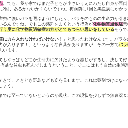
布
。でも、我が家ではまだ子どもが小さいうえにわたし自身が面倒
に2回、あるかないかくらいですね。梅雨前に1回と黒星病にかかっ
害虫に強いバラを選ぶようにしたり、バラそのものの生命力が引き
いるんですね。でもこの薬剤をまくという行為が
化学物質過敏症
患
行う度に化学物質過敏症の方がとてもつらい思いをしている
そうで
培に力を入れなければいけない！
」と思ったわけなんです。バラを
力が入ります！」というような言葉がありますが、その一方で
バラ
思います。
てもやっぱりどこか生命力に欠けたような感じがするし、決して好
る有益な益虫も死んでしまうということ。そこにはもう自然の生態
てきて、ときどき野鳥なども姿を見せます。これは薬剤づけになっ
しょう。
までは至っていないというのが現状。この現状を少しずつ無農薬＆