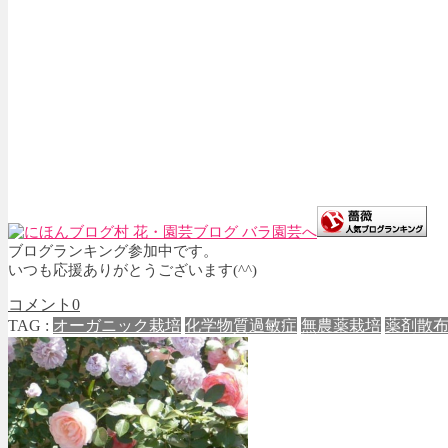
ブログランキング参加中です。
いつも応援ありがとうございます(^^)
コメント
0
TAG :
オーガニック栽培
化学物質過敏症
無農薬栽培
薬剤散