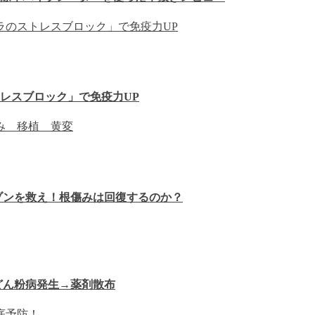
レスブロック」で免疫力UP
ゾンを救え！根傷みは回復するのか？
どん粉病発生→薬剤散布