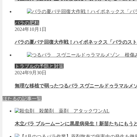
バラの肥料
2024年10月1日
バラの夏バテ回復大作戦！ハイポネックス「バラのスト
トラブルの予防と対策
2024年9月30日
無理な移植で弱ったつるバラ スヴニールドゥラマルメ
ほたるの記事一覧
木立バラ ブルームーンに黒星病発生！新苗たちにもう