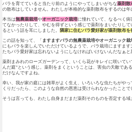
バラを育てていると当たり前のようにやってしまいがちな
薬剤散
の散布はしていません。わたしが本格的な薬剤散布をするのは年
本当は
無農薬栽培
や
オーガニック栽培
に憧れていて、なるべく病
てなかったりして、やむを得ずという感じで薬剤をまいたりして
るという話を耳にしました。
隣家に住むバラ愛好家が薬剤散布を
この話を知って、「
ますますバラの無農薬栽培やオーガニック栽
にもバラを楽しんでいただけているようで、バラ栽培にますます
たちバラ愛好家は忘れないようにしなければいけないんだなぁと
薬剤まみれのローズガーデンって、いくら花がキレイに咲いてい
んだ庭”という感じ。薬剤をまくということは、害虫の天敵であ
だけなんですよね。
幸い、我が家の庭には雑草がよく生え、いろいろな虫たちがやっ
くりだったら、このような自然の恩恵は受けられなかったことで
そうは言っても、わたし自身まだまだ薬剤そのものを否定する域