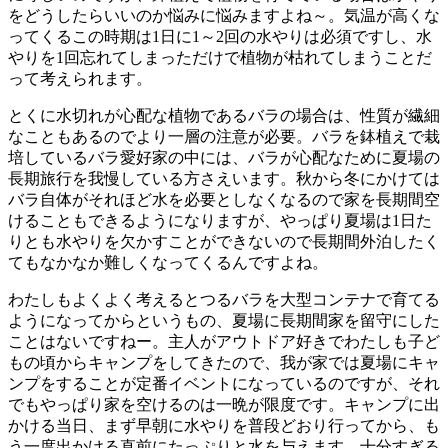
をどうしたらいいのか悩みに悩みますよね～。気温が高くな
ってくるこの時期は1日に1～2回の水やりは必須ですし、水
やりを1回忘れてしまっただけで植物が枯れてしまうことだ
って考えられます。
とくに水切れが心配な植物であるバラの場合は、性質が繊細
なこともあるのでより一層の注意が必要。バラを鉢植えで栽
培しているバラ愛好家の中には、バラが心配なために夏場の
長期旅行を我慢している方さえいます。秋から冬にかけては
バラ自体がそれほど水を必要としなくなるので家を長期間空
けることもできるようになりますが、やっぱり夏場は1日た
りとも水やりを欠かすことができないので長期間外泊したく
てもなかなか難しくなってくるんですよね。
わたしもよくよく考えるとつるバラを大型コンテナで育てる
ようになってからというもの、夏場に長期間家を留守にした
ことはないですねー。主人がアウトドア好きでわたしも子ど
もの頃からキャンプをしてきたので、我が家では夏場にキャ
ンプをすることが定番イベントになっているのですが、それ
でもやっぱり家を空けるのは一晩が限度です。キャンプに出
かける当日、まず早朝に水やりを普段どおり行ってから、も
う一度出かける直前にたっぷりと水を与えます。十分すぎる