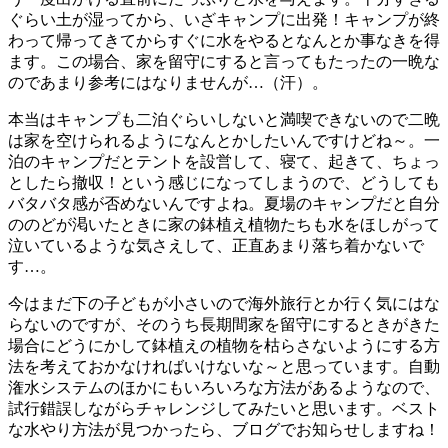
ぐらい土が湿ってから、いざキャンプに出発！キャンプが終
わって帰ってきてからすぐに水をやるとなんとか事なきを得
ます。この場合、家を留守にすると言ってもたったの一晩な
のであまり参考にはなりませんが…（汗）。
本当はキャンプも二泊ぐらいしないと満喫できないので二晩
は家を空けられるようになんとかしたいんですけどね～。一
泊のキャンプだとテントを設営して、寝て、起きて、ちょっ
としたら撤収！という感じになってしまうので、どうしても
バタバタ感が否めないんですよね。夏場のキャンプだと自分
ののどが渇いたときに家の鉢植え植物たちも水をほしがって
泣いているような気さえして、正直あまり落ち着かないで
す…。
今はまだ下の子どもが小さいので海外旅行とか行く気にはな
らないのですが、そのうち長期間家を留守にするときがきた
場合にどうにかして鉢植えの植物を枯らさないようにする方
法を考えておかなければいけないな～と思っています。自動
潅水システムのほかにもいろいろな方法があるようなので、
試行錯誤しながらチャレンジしてみたいと思います。ベスト
な水やり方法が見つかったら、ブログでお知らせしますね！