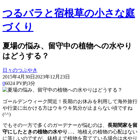
つるバラと宿根草の小さな庭
づくり
夏場の悩み、留守中の植物への水やり
はどうする？
日々のつぶやき
2015年4月30日
2023年12月23日
0
6024 PV
約3分
ゴールデンウィーク間近！長期のお休みを利用して海外旅行
や行楽に出かける方はウキウキ気分が止まらない頃ですね
(^^)
でもその一方で多くのガーデナーが悩むのは、
長期間家を留
守にしたときの植物の水やり
…。地植えの植物の心配はない
に等しいのですが、鉢植えで植物を育てている場合は水やり