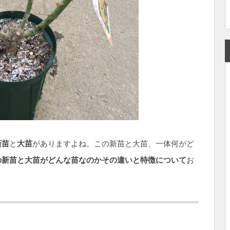
新苗
と
大苗
がありますよね。この新苗と大苗、一体何がど
の新苗と大苗がどんな苗なのかその違いと特徴について
お