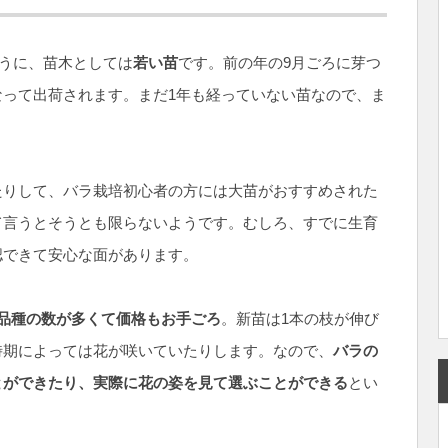
ように、苗木としては
若い苗
です。前の年の9月ごろに芽つ
って出荷されます。まだ1年も経っていない苗なので、ま
たりして、バラ栽培初心者の方には大苗がおすすめされた
て言うとそうとも限らないようです。むしろ、すでに生育
認できて安心な面があります。
品種の数が多くて価格もお手ごろ
。新苗は1本の枝が伸び
時期によっては花が咲いていたりします。なので、
バラの
とができたり、実際に花の姿を見て選ぶことができる
とい