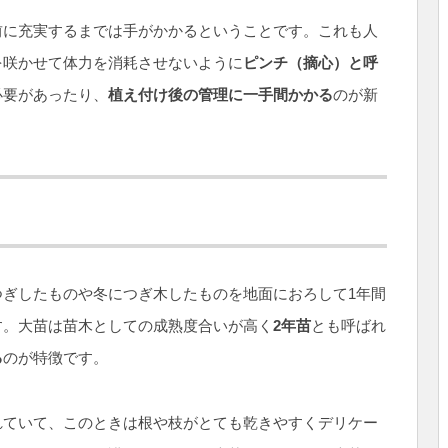
前に充実するまでは手がかかるということです。これも人
を咲かせて体力を消耗させないように
ピンチ（摘心）と呼
必要があったり、
植え付け後の管理に一手間かかる
のが新
ぎしたものや冬につぎ木したものを地面におろして1年間
す。大苗は苗木としての成熟度合いが高く
2年苗
とも呼ばれ
る
のが特徴です。
れていて、このときは根や枝がとても乾きやすくデリケー