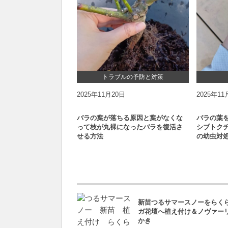
トラブルの予防と対策
2025年11月20日
2025年11
バラの葉が落ちる原因と葉がなくな
バラの葉
って枝が丸裸になったバラを復活さ
シブトク
せる方法
の幼虫対
新苗つるサマースノーをらく
ガ花壇へ植え付け＆ノヴァー
かき