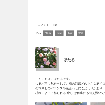
コメント
0
TAG :
2年苗
大苗
新苗
裸苗
ほたる
こんにちは。ほたるです。
つるバラに魅せられて、猫の額ほどの小さな庭で
宿根草とのバランスや色合わせにこだわりがあり
植物によって得られる“癒し”は何事にも替え難いで