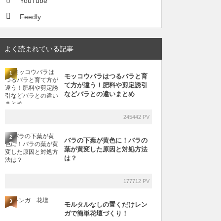
YouTube
Feedly
よく読まれている記事
1
モッコウバラはつるバラと育
て方が違う！肥料や剪定誘引
などバラとの違いまとめ
245442 PV
2
バラの下葉が黄色に！バラの
葉が黄変した原因と対処方法
は？
177712 PV
3
モルタルなしの置くだけレン
ガで簡単花壇づくり！