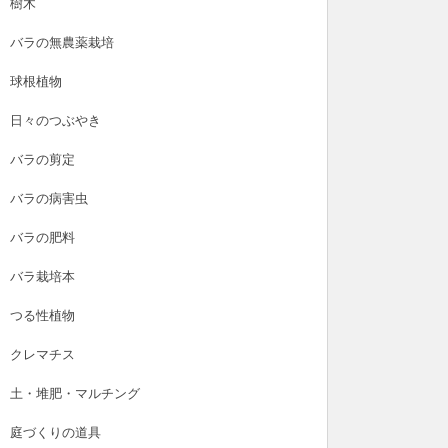
樹木
バラの無農薬栽培
球根植物
日々のつぶやき
雑草
バラの肥料
バラの剪定
年10月20日
2024年10月1日
20
バラの病害虫
持ち必見】立ったまま雑草取
バラの夏バテ回復大作戦！ハイポネ
無
バラの肥料
きる！ムサシ除草バイブレー
ックス「バラのストレスブロック」
ー
使った草抜きレビュー
で免疫力UP
み
バラ栽培本
つる性植物
クレマチス
土・堆肥・マルチング
庭づくりの道具