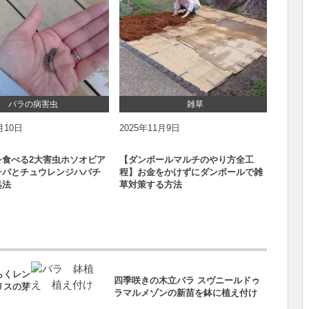
ほたるの記事一覧
バラの病害虫
雑草
月10日
2025年11月9日
2025
を食べる2大害虫ホソオビア
【ダンボールマルチのやり方全工
【腰痛
チバとチュウレンジハバチ
程】お金をかけずにダンボールで雑
りがで
処法
草対策する方法
ターを
らくレン
四季咲きの木立バラ スヴニールドゥ
リスの芽
ラマルメゾンの新苗を鉢に植え付け