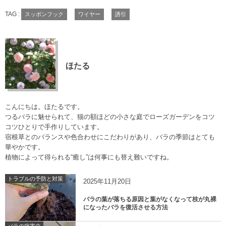
TAG :
スッポンフック
ワイヤー
誘引
ほたる
こんにちは。ほたるです。
つるバラに魅せられて、猫の額ほどの小さな庭でローズガーデンをコツ
コツひとりで手作りしています。
宿根草とのバランスや色合わせにこだわりがあり、バラの季節はとても
華やかです。
植物によって得られる“癒し”は何事にも替え難いですね。
トラブルの予防と対策
2025年11月20日
バラの葉が落ちる原因と葉がなくなって枝が丸裸
になったバラを復活させる方法