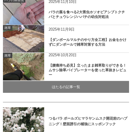
バラの病害虫
2025年11月10日
バラの葉を食べる2大害虫ホソオビアシブトクチ
バとチュウレンジハバチの幼虫対処法
雑草
2025年11月9日
【ダンボールマルチのやり方全工程】お金をかけ
ずにダンボールで雑草対策する方法
2025年10月20日
雑草
【腰痛持ち必見】立ったまま雑草取りができる！
ムサシ除草バイブレーターを使った草抜きレビュ
ー
ほたるの記事一覧
つるバラ ポールズヒマラヤンムスク開花前のハプ
ニング！壁面誘引の補強にスッポンフック