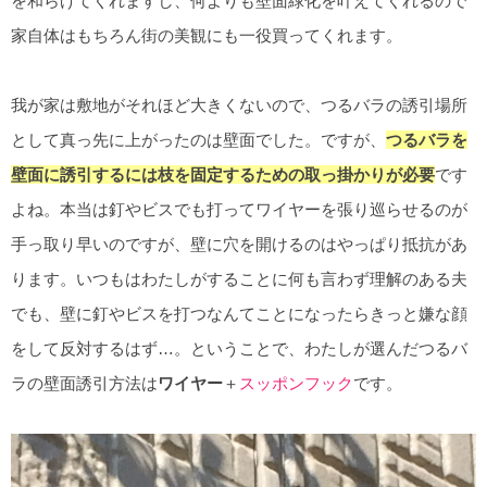
を和らげてくれますし、何よりも壁面緑化を叶えてくれるので
家自体はもちろん街の美観にも一役買ってくれます。
我が家は敷地がそれほど大きくないので、つるバラの誘引場所
として真っ先に上がったのは壁面でした。ですが、
つるバラを
壁面に誘引するには枝を固定するための取っ掛かりが必要
です
よね。本当は釘やビスでも打ってワイヤーを張り巡らせるのが
手っ取り早いのですが、壁に穴を開けるのはやっぱり抵抗があ
ります。いつもはわたしがすることに何も言わず理解のある夫
でも、壁に釘やビスを打つなんてことになったらきっと嫌な顔
をして反対するはず…。ということで、わたしが選んだつるバ
ラの壁面誘引方法は
ワイヤー
＋
スッポンフック
です。