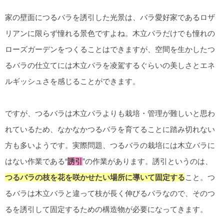
家の壁面につるバラを誘引した光景は、バラ愛好家であるロザ
リアンに限らず憧れる景色ですよね。木立バラだけでも憧れの
ローズガーデンをつくることはできますが、空間を生かしたつ
るバラの仕立てには木立バラを凌駕するぐらいの美しさとエネ
ルギッシュさを感じることができます。
ですが、つるバラは木立バラよりも栽培・管理が難しいと思わ
れているため、なかなかつるバラを育てることに踏み切れない
方も多いようです。実際問題、つるバラの栽培には木立バラに
はない作業である“
誘引
”の作業があります。誘引というのは、
つるバラの枝を花を咲かせたい場所に導いて固定する
こと。つ
るバラは木立バラと違って枝が長く伸びるバラなので、そのつ
るを誘引して固定するための構造物が必要になってきます。