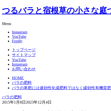
つるバラと宿根草の小さな庭
Menu
Instagram
YouTube
Feedly
トップページ
サイトマップ
YouTube
Instagram
お問い合わせ
HOME
バラの肥料
バラの寒肥には速効性化成肥料ではなく緩効性有機質肥
バラの肥料
2015年1月8日
2023年12月4日