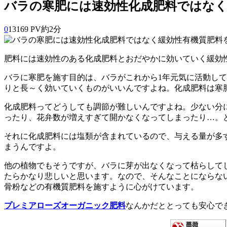
バラの寒肥には速効性化成肥料ではなく
0
13169 PV
約2分
肥料には速効性のある化成肥料とおだやかに効いていく緩効
バラに寒肥を施す目的は、バラがこれから1年元気に活動し
りと長～く効いていくものがいいんですよね。化成肥料は寒
化成肥料ってどうしても調節が難しいんですよね。少ない分
ったり、花弁数が増えすぎて開かなくなってしまったり…。
それに化成肥料には塩類が含まれているので、与える量が多
まうんですよ。
他の植物でもそうですが、バラに芽が出なくなって枯らして
たらかなり悲しいと思います。なので、そんなことにならな
骨粉などの有機質肥料を施すように心がけています。
プレミアローズオーガニック肥料
なんかだととっても安心で