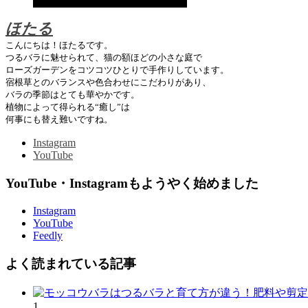
ほたる
こんにちは！ほたるです。
つるバラに魅せられて、猫の額ほどの小さな庭で
ローズガーデンをコツコツひとりで手作りしています。
宿根草とのバランスや色合わせにこだわりがあり、
バラの季節はとても華やかです。
植物によって得られる“癒し”は
何事にも替え難いですね。
Instagram
YouTube
YouTube・Instagramもようやく始めました
Instagram
YouTube
Feedly
よく読まれている記事
1