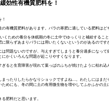
緩効性有機質肥料を！
性の有機質肥料があります。バラの寒肥に適している肥料はど
ていくための養分を休眠期の冬に土中でゆっくりと補給するこ
肥に限らずあまりバラには用いたくないというのがあるのです
には問題ないのですが、与えすぎてしまうと養分過多になって
とにかくいろんな問題が起こりやすくなります。
すぎると生育障害が現れて葉っぱのふちが焼けたように枯れ込
しまったりしたらかなりショックですよね…。わたしにはまだ
いためにも、冬の間に土の有用微生物を増やしてふかふかの土
きる肥料だと思います。