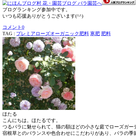
ブログランキング参加中です。
いつも応援ありがとうございます(^^)
コメント
0
TAG :
プレミアローズオーガニック肥料
寒肥
肥料
ほたる
こんにちは。ほたるです。
つるバラに魅せられて、猫の額ほどの小さな庭でローズガー
宿根草とのバランスや色合わせにこだわりがあり、バラの季