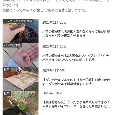
宿根草とのバランスや色合わせにこだわりがあり、バラの季節はとても
華やかです。
植物によって得られる“癒し”は何事にも替え難いですね。
トラブルの予防と対策
2025年11月20日
バラの葉が落ちる原因と葉がなくなって枝が丸裸
になったバラを復活させる方法
バラの病害虫
2025年11月10日
バラの葉を食べる2大害虫ホソオビアシブトクチ
バとチュウレンジハバチの幼虫対処法
雑草
2025年11月9日
【ダンボールマルチのやり方全工程】お金をかけ
ずにダンボールで雑草対策する方法
2025年10月20日
雑草
【腰痛持ち必見】立ったまま雑草取りができる！
ムサシ除草バイブレーターを使った草抜きレビュ
ー